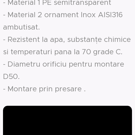
- Material 1 PE semitransparent
- Material 2 ornament Inox AISI316
ambutisat.
- Rezistent la apa, substanțe chimice
si temperaturi pana la 70 grade C.
- Diametru orificiu pentru montare
D50.
- Montare prin presare .