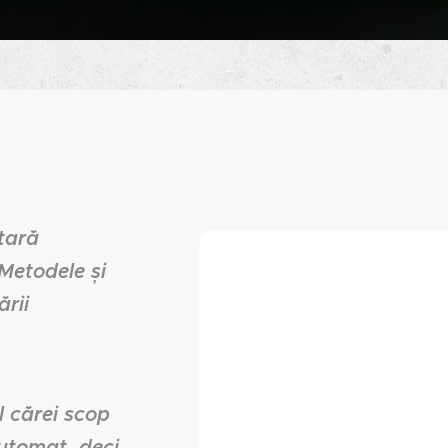
tară
 Metodele și
ării
l cărei scop
automat, deci