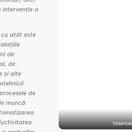
 intervenție a
 cu atât este
alațiile
ni de
al, de
 și alte
rotehnicii
procesele de
 de muncă
utomatizarea
ductivitatea
TEMPORI