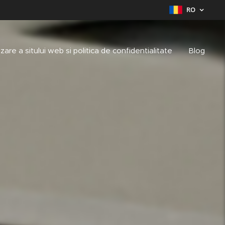
RO
lizare a sitului web si politica de confidentialitate
Blog