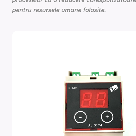
proceselor cu o reducere corespunzătoare 
pentru resursele umane folosite.