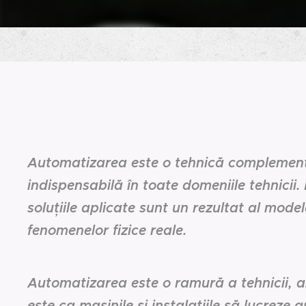
Automatizarea este o tehnică complemen
indispensabilă în toate domeniile tehnicii.
soluțiile aplicate sunt un rezultat al model
fenomenelor fizice reale.
Automatizarea este o ramură a tehnicii, a
este ca mașinile și instalațiile să lucreze 