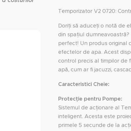
a costurilor
Temporizator V2 0720: Contr
Doriți să aduceți o notă de e
din spațiul dumneavoastră?
perfect! Un produs original d
efectelor de apa. Acest dispo
control precis al timpilor de
apă, cum ar fi jacuzzi, cascade
Caracteristici Cheie:
Protecție pentru Pompe:
Sistemul de acționare al Te
inteligent. Acesta este proi
primele 5 secunde de la acți