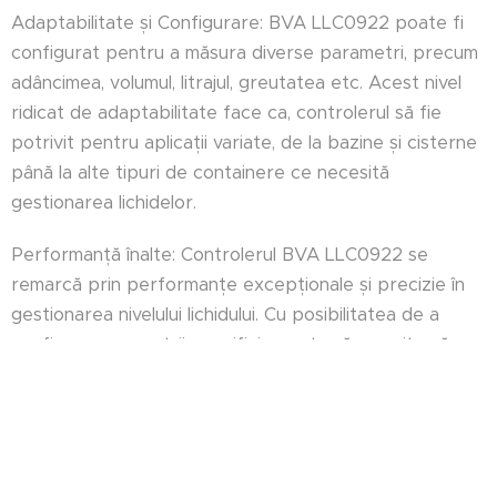
Adaptabilitate și Configurare: BVA LLC0922 poate fi
configurat pentru a măsura diverse parametri, precum
adâncimea, volumul, litrajul, greutatea etc. Acest nivel
ridicat de adaptabilitate face ca, controlerul să fie
potrivit pentru aplicații variate, de la bazine și cisterne
până la alte tipuri de containere ce necesită
gestionarea lichidelor.
Performanță înalte: Controlerul BVA LLC0922 se
remarcă prin performanțe excepționale și precizie în
gestionarea nivelului lichidului. Cu posibilitatea de a
configura parametrii specifici, acesta vă permite să
adaptați funcționarea la nevoile precise ale aplicației
dumneavoastră.
LLC0922 reprezintă o soluție flexibilă și avansată
pentru controlul nivelului de lichid în diverse aplicații.