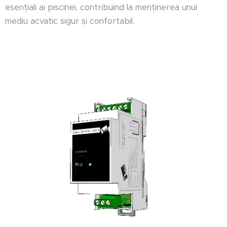
esențiali ai piscinei, contribuind la menținerea unui
mediu acvatic sigur și confortabil.