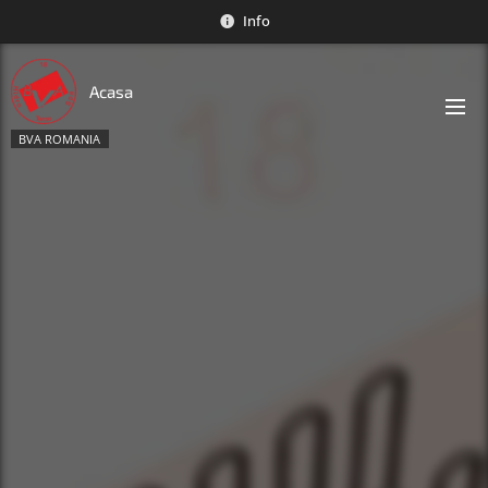
Info
Acasa
BVA ROMANIA